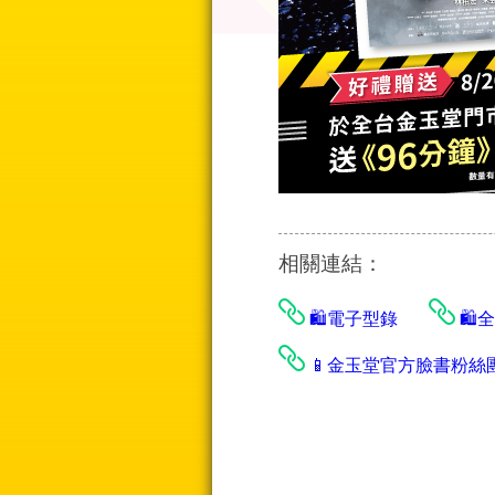
相關連結：
🛍️電子型錄
🛍
📱金玉堂官方臉書粉絲