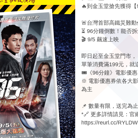
🔥到金玉堂搶先獲得【
🚨台灣首部高鐵災難動
⏳ 96分鐘倒數！能否
🎬 9/5 飆速上映
即日起至金玉堂門市，
單筆消費滿199元，就
🎟️《96分鐘》電影優
※ 電影優惠券依各大
為主
📌 數量有限，送完為
*🔗 更多詳情請見：
https://reurl.cc/RYLD