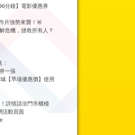
96分鐘】電影優惠券
作片強勢來襲！🚨
拆解危機，拯救所有人？
送：
惠券一張
影城【早場優惠價】使用
止！詳情請洽門市櫃檯
官網活動頁面
We