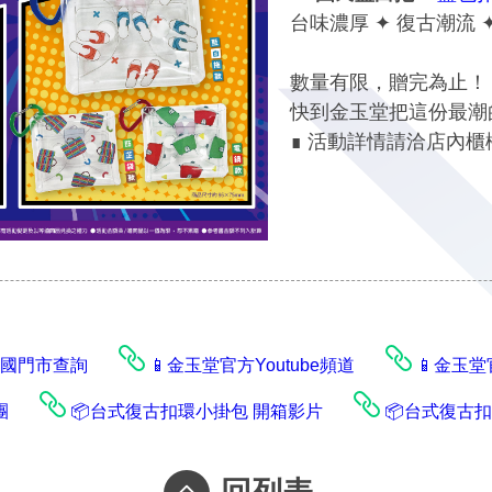
台味濃厚 ✦ 復古潮流 
數量有限，贈完為止！
快到金玉堂把這份最潮
∎ 活動詳情請洽店內櫃
️全國門市查詢
📱金玉堂官方Youtube頻道
📱金玉堂
團
📦台式復古扣環小掛包 開箱影片
📦台式復古