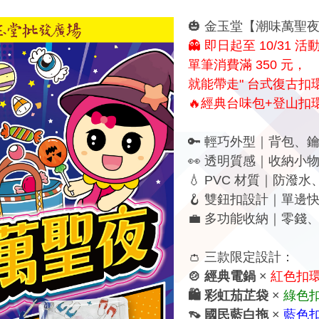
🎃 金玉堂【潮味萬聖
👻 即日起至 10/31 
單筆消費滿 350 元，
就能帶走" 台式復古扣環
🔥經典台味包+登山扣
🔑 輕巧外型｜背包、
👀 透明質感｜收納小
💧 PVC 材質｜防
🪝 雙鈕扣設計｜單邊快
💼 多功能收納｜零錢
👛 三款限定設計：
🍲 經典電鍋
×
紅色扣
🛍 彩虹茄芷袋
×
綠色
👡 國民藍白拖
×
藍色