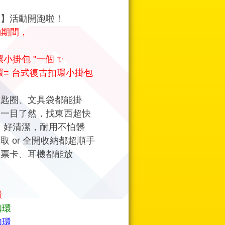
夜】活動開跑啦！
活動期間，
小掛包 "一個 ✨
環= 台式復古扣環小掛包
鑰匙圈、文具袋都能掛
物一目了然，找東西超快
潑水、好清潔，耐用不怕髒
取 or 全開收納都超順手
、票卡、耳機都能放
環
扣環
扣環