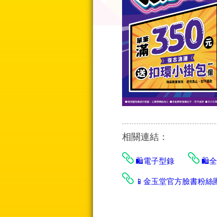
相關連結：
🛍️電子型錄
🛍
📱金玉堂官方臉書粉絲