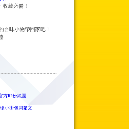
✦ 收藏必備！
的台味小物帶回家吧！
檯
官方IG粉絲團
扣環小掛包開箱文