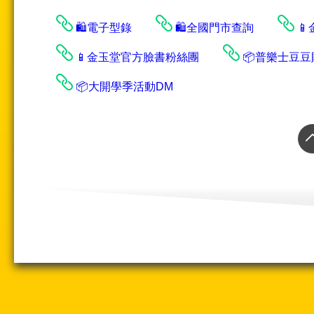
🛍️電子型錄
🛍️全國門市查詢
📱
📱金玉堂官方臉書粉絲團
📦普樂士豆
📦大開學季活動DM