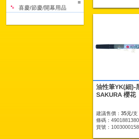
喜慶/節慶/開幕用品
油性筆YK(細)-
SAKURA 櫻花
建議售價：
35元
/支
條碼：4901881380
貨號：1003000158