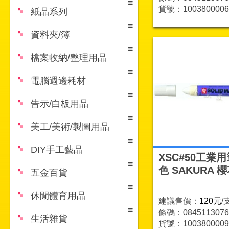
貨號：1003800006
紙品系列
資料夾/簿
檔案收納/整理用品
電腦週邊耗材
告示/白板用品
美工/美術/製圖用品
DIY手工藝品
XSC#50工業用
色 SAKURA 
五金百貨
休閒體育用品
建議售價：
120元
/
條碼：0845113076
生活雜貨
貨號：1003800009