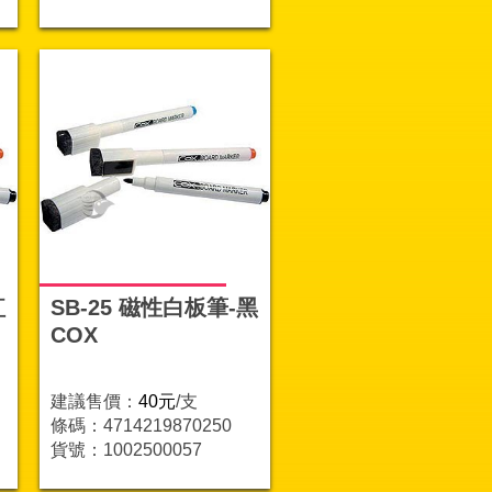
紅
SB-25 磁性白板筆-黑
COX
建議售價：
40元
/支
條碼：4714219870250
貨號：1002500057