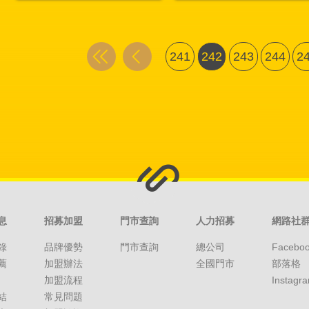
241
242
243
244
2
息
招募加盟
門市查詢
人力招募
網路社
錄
品牌優勢
門市查詢
總公司
Facebo
薦
加盟辦法
全國門市
部落格
加盟流程
Instagr
結
常見問題