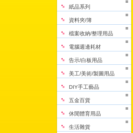
紙品系列
資料夾/簿
檔案收納/整理用品
電腦週邊耗材
告示/白板用品
美工/美術/製圖用品
DIY手工藝品
五金百貨
休閒體育用品
生活雜貨