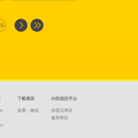
45
群
下載專區
內部資訊平台
ok
桌曆、畫紙
加盟店專區
廠商專區
am