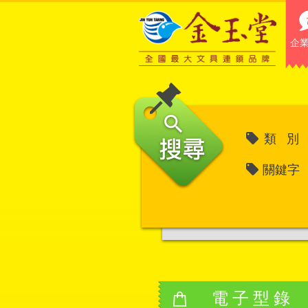
企
類 別
關鍵字
電子型錄