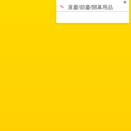
喜慶/節慶/開幕用品