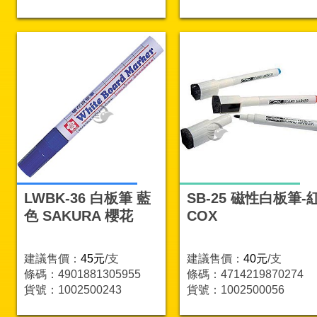
LWBK-36 白板筆 藍
SB-25 磁性白板筆-
色 SAKURA 櫻花
COX
建議售價：
45元
/支
建議售價：
40元
/支
條碼：4901881305955
條碼：4714219870274
貨號：1002500243
貨號：1002500056