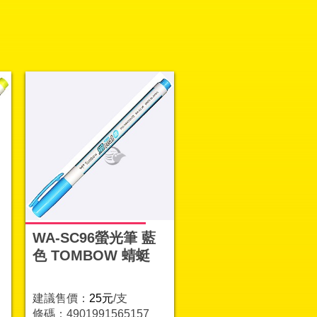
WA-SC96螢光筆 藍
色 TOMBOW 蜻蜓
建議售價：
25元
/支
條碼：4901991565157