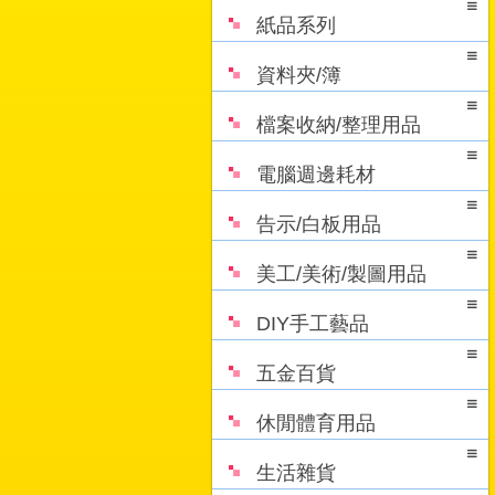
紙品系列
資料夾/簿
檔案收納/整理用品
電腦週邊耗材
告示/白板用品
美工/美術/製圖用品
DIY手工藝品
五金百貨
休閒體育用品
生活雜貨