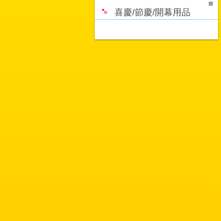
喜慶/節慶/開幕用品