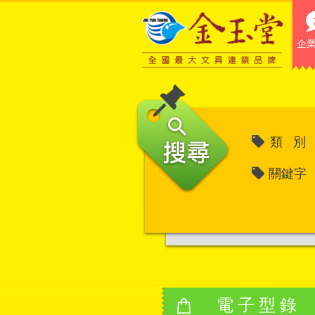
企
類 別
關鍵字
電子型錄