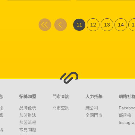
11
12
13
14
1
息
招募加盟
門市查詢
人力招募
網路社
錄
品牌優勢
門市查詢
總公司
Facebo
薦
加盟辦法
全國門市
部落格
加盟流程
Instagr
結
常見問題