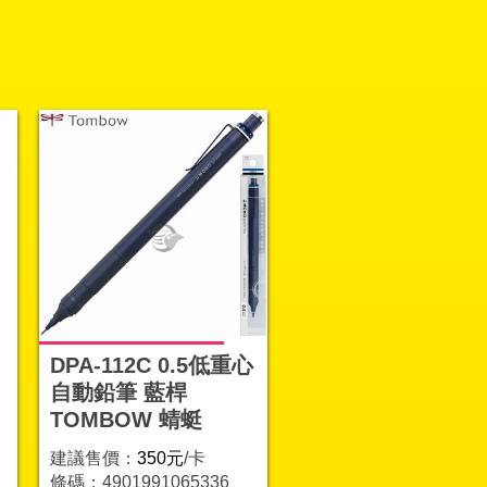
DPA-112C 0.5低重心
自動鉛筆 藍桿
TOMBOW 蜻蜓
建議售價：
350元
/卡
條碼：4901991065336