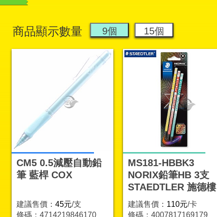
商品顯示數量
CM5 0.5減壓自動鉛
MS181-HBBK3
筆 藍桿 COX
NORIX鉛筆HB 3支
STAEDTLER 施德樓
建議售價：
45元
/支
建議售價：
110元
/卡
條碼：4714219846170
條碼：4007817169179