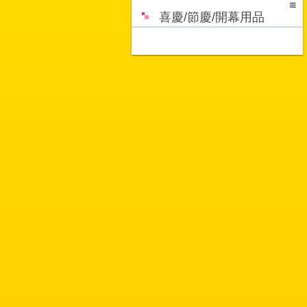
喜慶/節慶/開幕用品