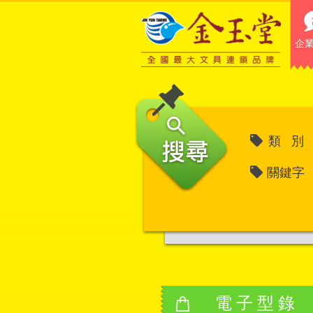
企
類 別
關鍵字
電子型錄