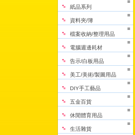
紙品系列
資料夾/簿
檔案收納/整理用品
電腦週邊耗材
告示/白板用品
美工/美術/製圖用品
DIY手工藝品
五金百貨
休閒體育用品
生活雜貨