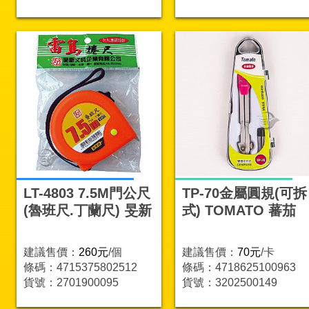
LT-4803 7.5M門公尺
TP-70金屬圓規(可拆
(魯班尺.丁蘭尺) 旻新
式) TOMATO 蕃茄
建議售價：
260元
/個
建議售價：
70元
/卡
條碼：4715375802512
條碼：4718625100963
貨號：2701900095
貨號：3202500149