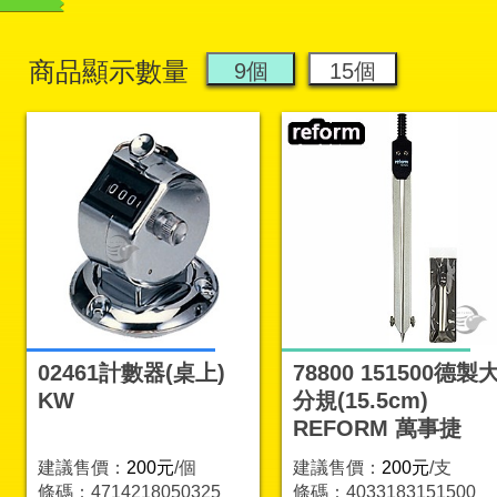
商品顯示數量
02461計數器(桌上)
78800 151500德製
KW
分規(15.5cm)
REFORM 萬事捷
建議售價：
200元
/個
建議售價：
200元
/支
條碼：4714218050325
條碼：4033183151500