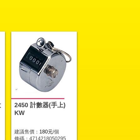
大
2450 計數器(手上)
KW
建議售價：
180元
/個
條碼：4714218050295