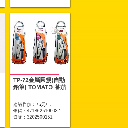
TP-72金屬圓規(自動
鉛筆) TOMATO 蕃茄
建議售價：
75元
/卡
條碼：4718625100987
貨號：3202500151