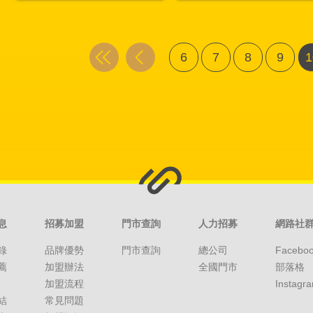
6
7
8
9
1
息
招募加盟
門市查詢
人力招募
網路社
錄
品牌優勢
門市查詢
總公司
Facebo
薦
加盟辦法
全國門市
部落格
加盟流程
Instagr
結
常見問題