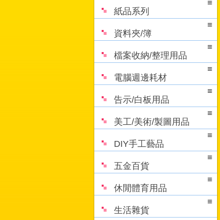
紙品系列
資料夾/簿
檔案收納/整理用品
電腦週邊耗材
告示/白板用品
美工/美術/製圖用品
DIY手工藝品
五金百貨
休閒體育用品
生活雜貨