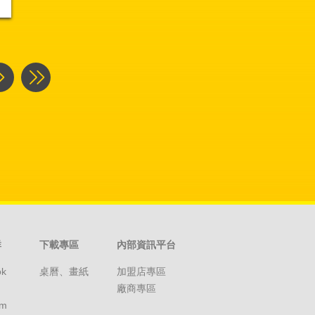
群
下載專區
內部資訊平台
ok
桌曆、畫紙
加盟店專區
廠商專區
am