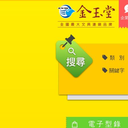
企
類 別
關鍵字
電子型錄