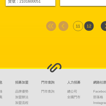
貨號：2101600051
11
12
息
招募加盟
門市查詢
人力招募
網路社
錄
品牌優勢
門市查詢
總公司
Facebo
薦
加盟辦法
全國門市
部落格
加盟流程
Instagr