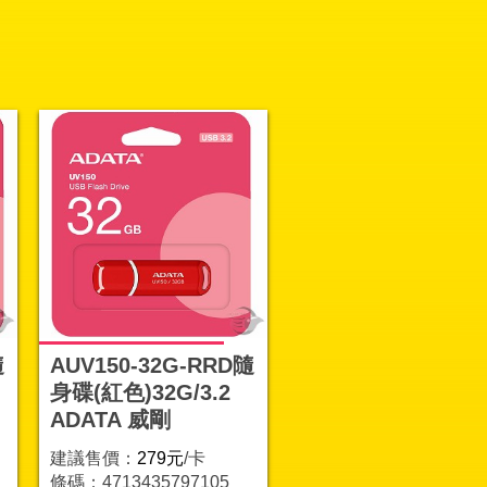
隨
AUV150-32G-RRD隨
身碟(紅色)32G/3.2
ADATA 威剛
建議售價：
279元
/卡
條碼：4713435797105