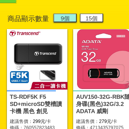
商品顯示數量
TS-RDF5K F5
AUV150-32G-RBK
SD+microSD雙槽讀
身碟(黑色)32G/3.2
卡機 黑色 創見
ADATA 威剛
建議售價：
299元
/卡
建議售價：
279元
/卡
條碼：760557823483
條碼：4713435797075