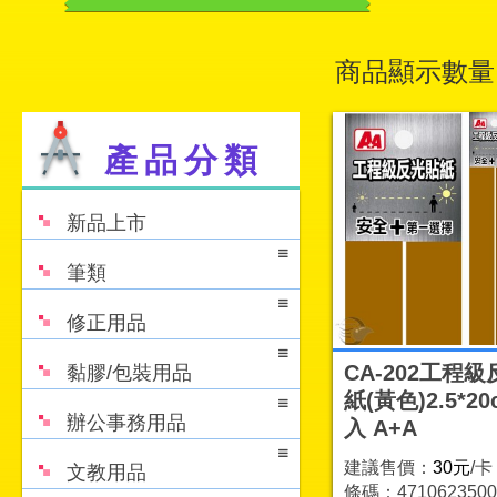
商品顯示數量
產品分類
新品上市
筆類
修正用品
CA-202工程
黏膠/包裝用品
紙(黃色)2.5*20
辦公事務用品
入 A+A
建議售價：
30元
/卡
文教用品
條碼：4710623500