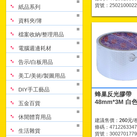
貨號：2502100022
紙品系列
資料夾/簿
檔案收納/整理用品
電腦週邊耗材
告示/白板用品
美工/美術/製圖用品
DIY手工藝品
蜂巢反光膠帶
48mm*3M 白
五金百貨
休閒體育用品
建議售價：
260元
/
條碼：4712263347
生活雜貨
貨號：3002701779