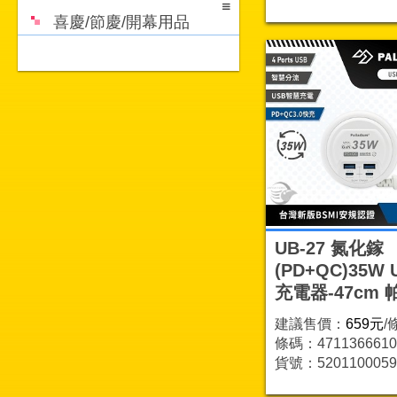
喜慶/節慶/開幕用品
UB-27 氮化鎵
(PD+QC)35W 
充電器-47cm 
建議售價：
659元
/
條碼：4711366610
貨號：5201100059