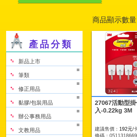
商品顯示數量
產品分類
新品上市
筆類
修正用品
27067活動型掛
黏膠/包裝用品
入-0.22kg 3M
辦公事務用品
建議售價：
192元
/
文教用品
條碼：0511318669