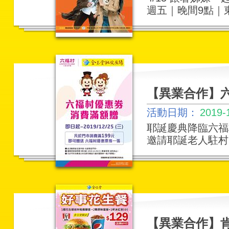
週五｜晚間9點｜東
【異業合作】
活動日期：
2019-
耶誕慶典降臨六福
邀請耶誕老人駐村，
【異業合作】