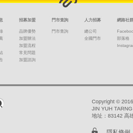
息
招募加盟
門市查詢
人力招募
網路社
錄
品牌優勢
門市查詢
總公司
Facebo
薦
加盟辦法
全國門市
部落格
加盟流程
Instagr
結
常見問題
告
加盟諮詢
Copyright ©
JIN YUH TARNG
地址：83142 
隱私條例