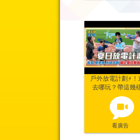
戶外放電計劃⚡️！
去哪玩？帶這幾
備，草地立刻變身
私人運動場！水槍
球、樂樂棒、安全
看廣告