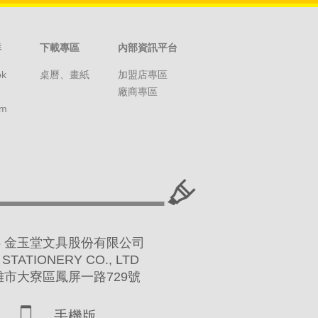
群
下載專區
內部資訊平台
ok
桌曆、畫紙
加盟店專區
廠商專區
am
 2016 金玉堂文具股份有限公司
 STATIONERY CO., LTD
高雄市大寮區鳳屏一路729號
手機版