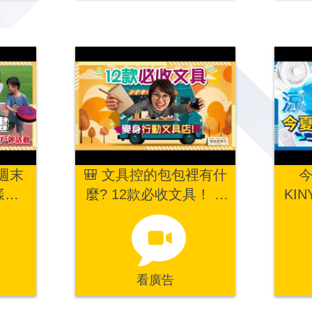
週末
🎒 文具控的包包裡有什
今
樣裝
麼? 12款必收文具！ ✨
KI
你的
讓你的文具小包，變身
秒
+水
行動文具店！🚗
飛盤
看廣告