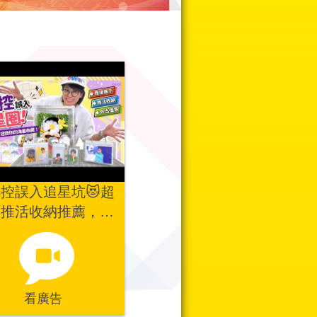
控誤入追星坑😻超
用推活收納推薦，拯
你的海量收藏！帶著
Dragon一起走花路吧
🌼
看廣告