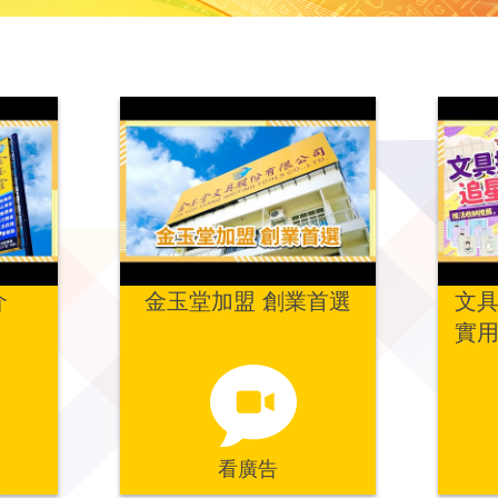
介
金玉堂加盟 創業首選
文具
實
救
G-
看廣告