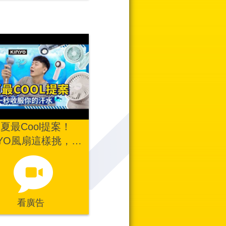
夏最Cool提案！
NYO風扇這樣挑，一
收服你的汗水💦
看廣告