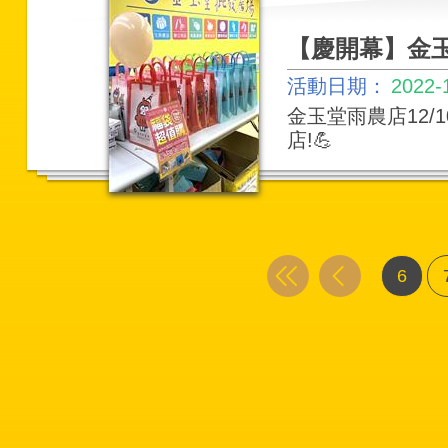
【慶開幕】金玉
活動日期：
2022-
金玉堂雨農店12/
店!💪
6