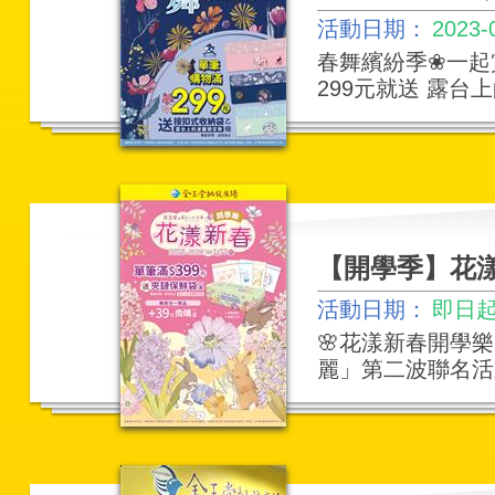
活動日期：
2023-
春舞繽紛季❀一起賞
299元就送 露
【開學季】花漾
活動日期：
即日起 
🌸花漾新春開學
麗」第二波聯名活動