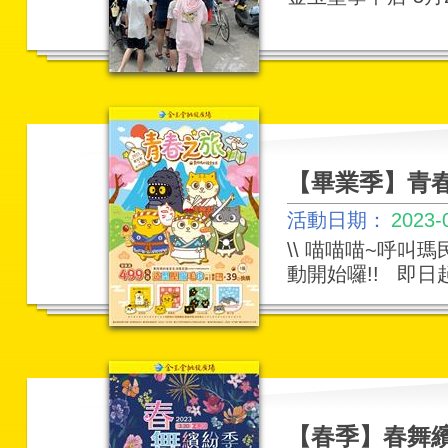
【畢業季】青
活動日期：
2023-
\\ 喵喵喵~呼叫
動開始囉!! 即日起
【春季】春舞