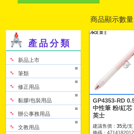
商品顯示數量
產品分類
新品上市
筆類
修正用品
GP4353-RD 0
黏膠/包裝用品
中性筆 粉/紅芯 
辦公事務用品
英士
建議售價：
35元
/支
文教用品
條碼：4714182012