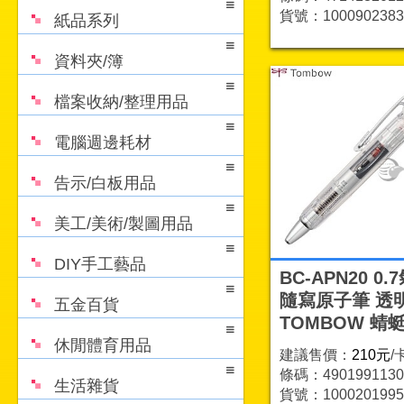
貨號：1000902383
紙品系列
資料夾/簿
檔案收納/整理用品
電腦週邊耗材
告示/白板用品
美工/美術/製圖用品
DIY手工藝品
BC-APN20 0.
隨寫原子筆 透
五金百貨
TOMBOW 蜻
休閒體育用品
建議售價：
210元
/
條碼：4901991130
生活雜貨
貨號：1000201995