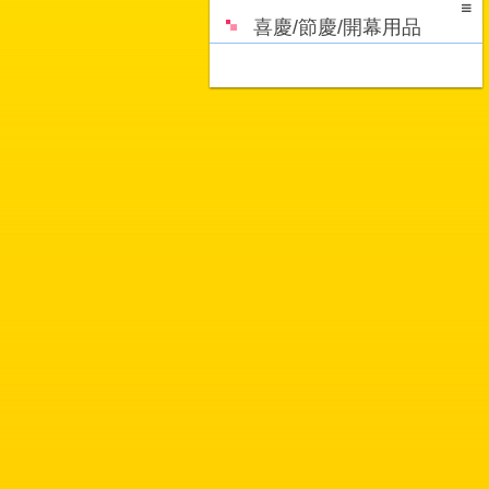
喜慶/節慶/開幕用品