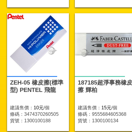
ZEH-05 橡皮擦(標準
187185超淨事務橡
型) PENTEL 飛龍
擦 輝柏
建議售價：
10元
/個
建議售價：
15元
/個
條碼：3474370260505
條碼：9555684605368
貨號：1300100188
貨號：1300100134