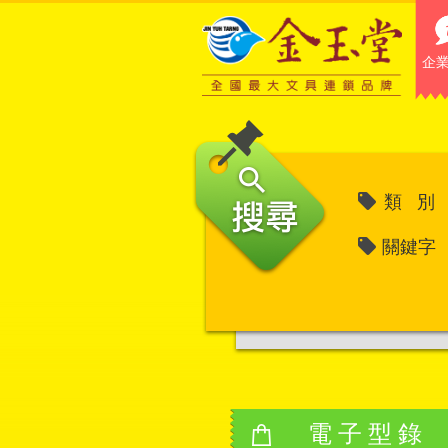
企
類 別
關鍵字
電子型錄