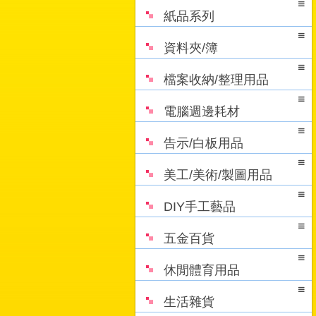
紙品系列
資料夾/簿
檔案收納/整理用品
電腦週邊耗材
告示/白板用品
美工/美術/製圖用品
DIY手工藝品
五金百貨
休閒體育用品
生活雜貨