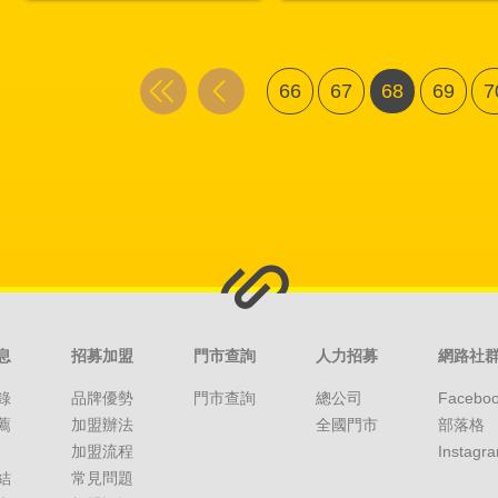
66
67
68
69
7
息
招募加盟
門市查詢
人力招募
網路社
錄
品牌優勢
門市查詢
總公司
Facebo
薦
加盟辦法
全國門市
部落格
加盟流程
Instagr
結
常見問題