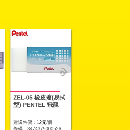
ZEL-05 橡皮擦(易拭
型) PENTEL 飛龍
建議售價：
12元
/個
條碼：3474375000526