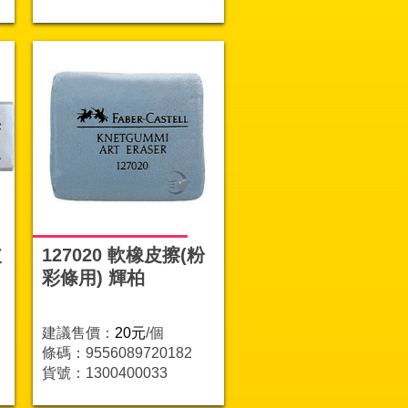
皮
127020 軟橡皮擦(粉
彩條用) 輝柏
建議售價：
20元
/個
條碼：9556089720182
貨號：1300400033