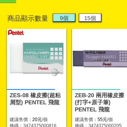
商品顯示數量
ZES-08 橡皮擦(超粘
ZEB-20 兩用橡皮擦
屑型) PENTEL 飛龍
(打字+原子筆)
PENTEL 飛龍
建議售價：
20元
/個
建議售價：
55元
/個
條碼：3474375000816
條碼：3474375000205