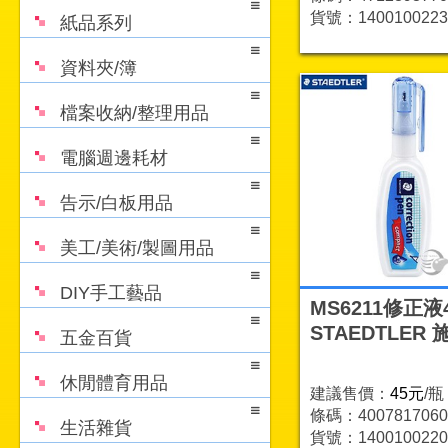
貨號：1400100223
紙品系列
資料夾/簿
檔案收納/整理用品
電腦週邊耗材
告示/白板用品
美工/美術/製圖用品
DIY手工藝品
MS6211修正液4
STAEDTLER
五金百貨
休閒體育用品
建議售價：
45元
/瓶
條碼：4007817060
生活雜貨
貨號：1400100220