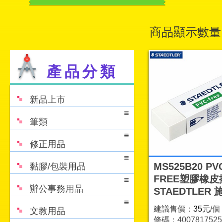
商品顯示數量
產品分類
新品上市
筆類
修正用品
MS525B20 PV
黏膠/包裝用品
FREE塑膠橡皮
辦公事務用品
STAEDTLER
建議售價：
35元
/個
文教用品
條碼：4007817525