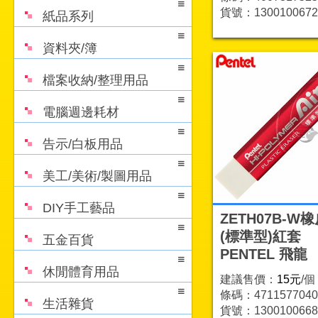
貨號：1300100672
紙品系列
資料夾/簿
檔案收納/整理用品
電腦週邊耗材
告示/白板用品
美工/美術/製圖用品
DIY手工藝品
ZETH07B-W
(標準型)紅套
五金百貨
PENTEL 飛龍
休閒體育用品
建議售價：
15元
/個
條碼：4711577040
生活雜貨
貨號：1300100668