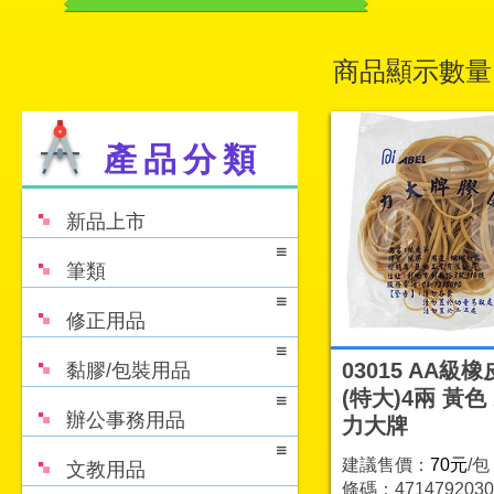
商品顯示數量
產品分類
新品上市
筆類
修正用品
03015 AA級
黏膠/包裝用品
(特大)4兩 黃色 
辦公事務用品
力大牌
建議售價：
70元
/包
文教用品
條碼：4714792030