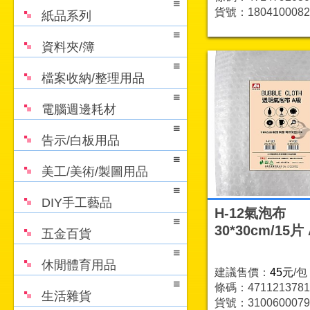
貨號：1804100082
紙品系列
資料夾/簿
檔案收納/整理用品
電腦週邊耗材
告示/白板用品
美工/美術/製圖用品
DIY手工藝品
H-12氣泡布
30*30cm/15片
五金百貨
休閒體育用品
建議售價：
45元
/包
條碼：4711213781
生活雜貨
貨號：3100600079