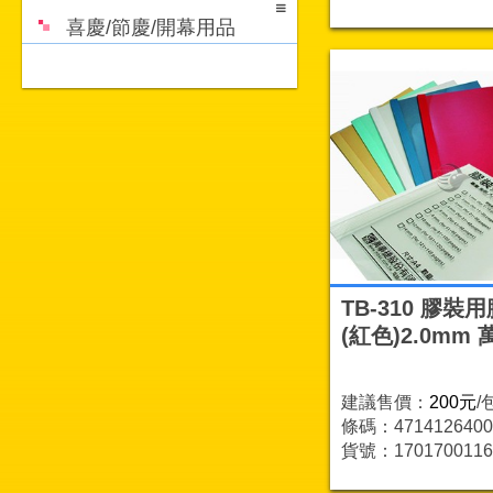
喜慶/節慶/開幕用品
TB-310 膠裝
(紅色)2.0mm
建議售價：
200元
/
條碼：4714126400
貨號：1701700116