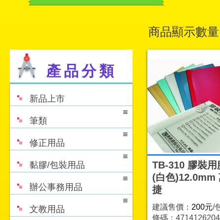
商品顯示數量
產品分類
新品上市
筆類
修正用品
TB-310 膠裝
黏膠/包裝用品
(白色)12.0mm
辦公事務用品
捷
建議售價：
200元
/
文教用品
條碼：4714126204