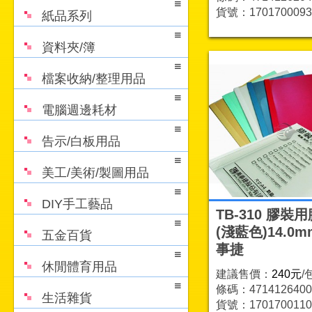
貨號：1701700093
紙品系列
資料夾/簿
檔案收納/整理用品
電腦週邊耗材
告示/白板用品
美工/美術/製圖用品
DIY手工藝品
TB-310 膠裝
(淺藍色)14.0m
五金百貨
事捷
休閒體育用品
建議售價：
240元
/
條碼：4714126400
生活雜貨
貨號：1701700110