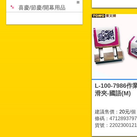
喜慶/節慶/開幕用品
L-100-7986
滑夾-國語(M)
建議售價：
20元
/個
條碼：4712893797
貨號：2202300121