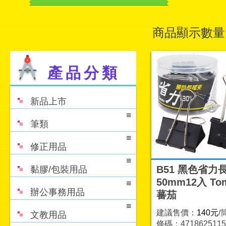
商品顯示數量
產品分類
新品上市
筆類
修正用品
B51 黑色省力
黏膠/包裝用品
50mm12入 To
辦公事務用品
蕃茄
建議售價：
140元
/
文教用品
條碼：4718625115