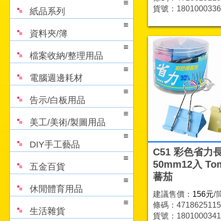
貨號：1801000336
紙品系列
資料夾/簿
檔案收納/整理用品
電腦週邊耗材
告示/白板用品
美工/美術/製圖用品
DIY手工藝品
C51 彩色省力
50mm12入 To
五金百貨
蕃茄
休閒體育用品
建議售價：
156元
/
條碼：4718625115
生活雜貨
貨號：1801000341