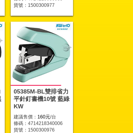
貨號：1500300977
力
05385M-BL雙排省力
黑
平針釘書機10號 藍綠
KW
建議售價：
160元
/台
條碼：4714218340006
貨號：1500300976