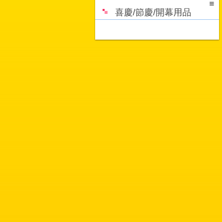
喜慶/節慶/開幕用品