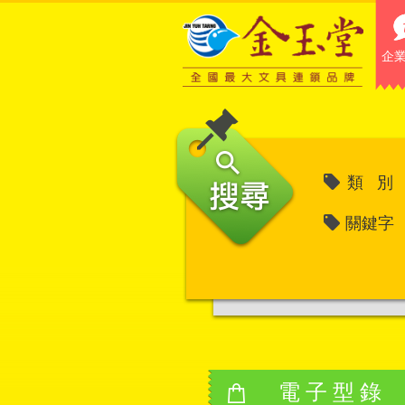
企
類 別
關鍵字
電子型錄