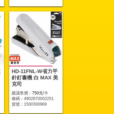
枚
HD-11FNL-W省力平
針釘書機 白 MAX 美
克司
建議售價：
750元
/卡
條碼：4902870002251
貨號：1500300969