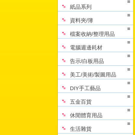
紙品系列
資料夾/簿
檔案收納/整理用品
電腦週邊耗材
告示/白板用品
美工/美術/製圖用品
DIY手工藝品
五金百貨
休閒體育用品
生活雜貨