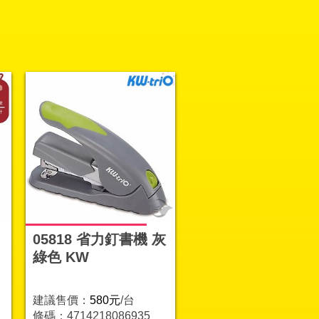
05818 省力釘書機 灰
綠色 KW
建議售價：
580元
/台
條碼：4714218086935