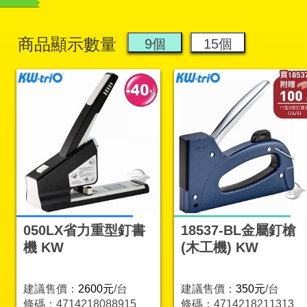
商品顯示數量
050LX省力重型釘書
18537-BL金屬釘槍
機 KW
(木工機) KW
建議售價：
2600元
/台
建議售價：
350元
/台
條碼：4714218088915
條碼：4714218211313