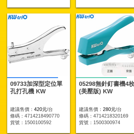
09733加深型定位單
05298無針釘書機4
孔打孔機 KW
(美壓版) KW
建議售價：
420元
/台
建議售價：
280元
/台
條碼：4714218490770
條碼：4714218320169
貨號：1500100592
貨號：1500300974