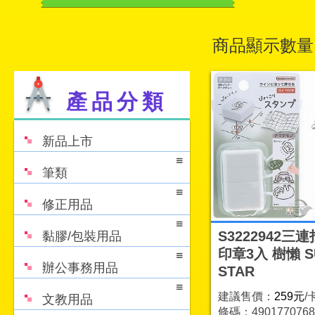
商品顯示數量
產品分類
新品上市
筆類
修正用品
S3222942三
黏膠/包裝用品
印章3入 樹懶 S
辦公事務用品
STAR
建議售價：
259元
/
文教用品
條碼：4901770768