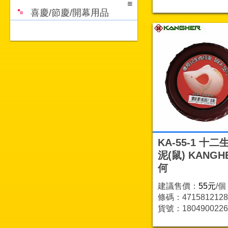
喜慶/節慶/開幕用品
KA-55-1 十
泥(鼠) KANGH
何
建議售價：
55元
/個
條碼：4715812128
貨號：1804900226