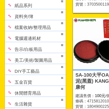
貨號：3703500119
紙品系列
資料夾/簿
檔案收納/整理用品
電腦週邊耗材
告示/白板用品
美工/美術/製圖用品
DIY手工藝品
SA-100大平O
泥(黑蓋) KANG
五金百貨
康何
休閒體育用品
建議售價：
100元
/
條碼：4715812010
生活雜貨
貨號：1804900225