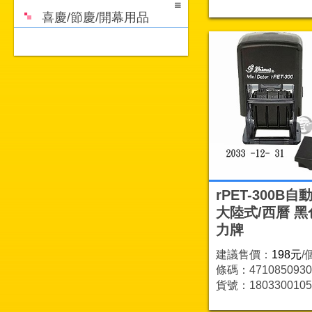
喜慶/節慶/開幕用品
rPET-300B自
大陸式/西曆 黑
力牌
建議售價：
198元
/
條碼：4710850930
貨號：1803300105