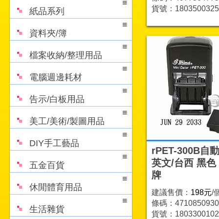
貨號：1803500325
紙品系列
資料夾/簿
檔案收納/整理用品
電腦週邊耗材
告示/白板用品
美工/美術/製圖用品
DIY手工藝品
rPET-300B自
英文/台西 黑色
五金百貨
牌
休閒體育用品
建議售價：
198元
/
條碼：4710850930
生活雜貨
貨號：1803300102