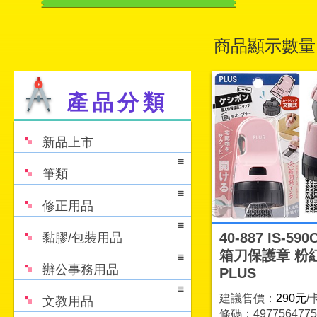
商品顯示數量
產品分類
新品上市
筆類
修正用品
40-887 IS-59
黏膠/包裝用品
箱刀保護章 粉
辦公事務用品
PLUS
建議售價：
290元
/
文教用品
條碼：4977564775