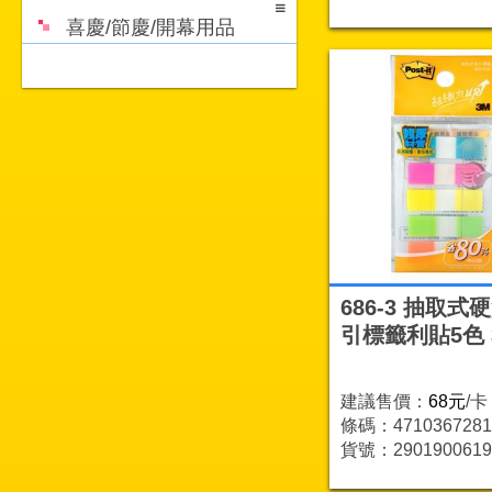
喜慶/節慶/開幕用品
686-3 抽取式
引標籤利貼5色 
建議售價：
68元
/卡
條碼：4710367281
貨號：2901900619