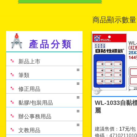
商品顯示數量
產品分類
新品上市
筆類
修正用品
WL-1033自黏
黏膠/包裝用品
麗
辦公事務用品
建議售價：
17元
/包
文教用品
條碼：4710211010