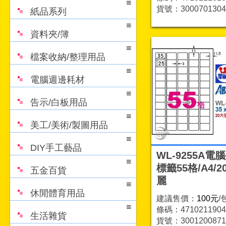
貨號：3000701304
紙品系列
資料夾/簿
檔案收納/整理用品
電腦週邊耗材
告示/白板用品
美工/美術/製圖用品
DIY手工藝品
WL-9255A電
標籤55格/A4/2
五金百貨
麗
休閒體育用品
建議售價：
100元
/
條碼：4710211904
生活雜貨
貨號：3001200871