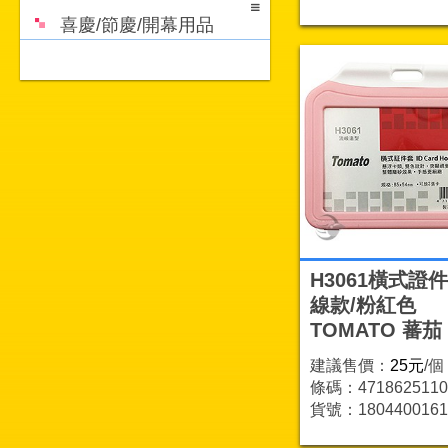
喜慶/節慶/開幕用品
H3061橫式證件
線款/粉紅色
TOMATO 蕃茄
建議售價：
25元
/個
條碼：4718625110
貨號：1804400161