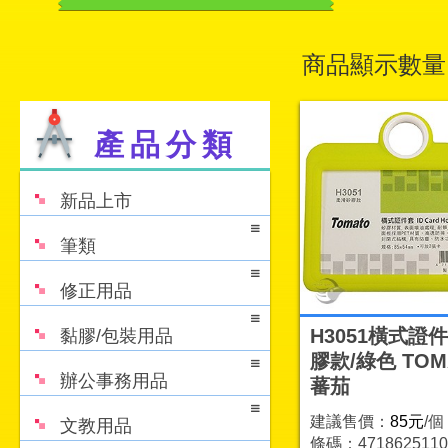
商品顯示數量
產品分類
新品上市
筆類
修正用品
H3051橫式證件
黏膠/包裝用品
膠款/綠色 TOM
辦公事務用品
蕃茄
建議售價：
85元
/個
文教用品
條碼：4718625110