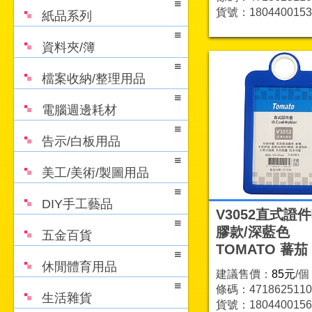
貨號：1804400153
紙品系列
資料夾/簿
檔案收納/整理用品
電腦週邊耗材
告示/白板用品
美工/美術/製圖用品
DIY手工藝品
V3052直式證件
膠款/深藍色
五金百貨
TOMATO 蕃茄
休閒體育用品
建議售價：
85元
/個
條碼：4718625110
生活雜貨
貨號：1804400156