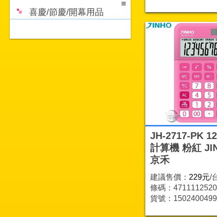
喜慶/節慶/開幕用品
JH-2717-PK 
計算機 粉紅 JI
京禾
建議售價：
229元
/
條碼：4711112520
貨號：1502400499