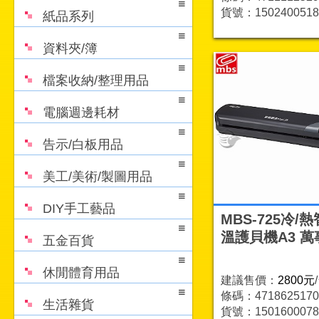
貨號：1502400518
紙品系列
資料夾/簿
檔案收納/整理用品
電腦週邊耗材
告示/白板用品
美工/美術/製圖用品
DIY手工藝品
MBS-725冷/
溫護貝機A3 萬
五金百貨
休閒體育用品
建議售價：
2800元
條碼：4718625170
生活雜貨
貨號：1501600078