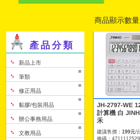
商品顯示數量
產品分類
新品上市
筆類
修正用品
JH-2797-WE 
黏膠/包裝用品
計算機 白 JINH
辦公事務用品
禾
建議售價：
199元
/
文教用品
條碼：4711112529