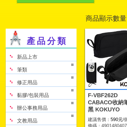
商品顯示數量
產品分類
新品上市
筆類
修正用品
F-VBF262D
黏膠/包裝用品
CABACO收納
辦公事務用品
黑 KOKUYO
建議售價：
590元
/
文教用品
條碼：4901480407