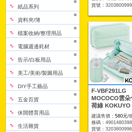
貨號：3203800999
紙品系列
資料夾/簿
檔案收納/整理用品
電腦週邊耗材
告示/白板用品
美工/美術/製圖用品
DIY手工藝品
F-VBF291LG
MOCOCO雲朵
五金百貨
荷綠 KOKUYO
休閒體育用品
建議售價：
580元
/
條碼：4901480398
生活雜貨
貨號：3203800996