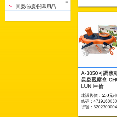
喜慶/節慶/開幕用品
A-3050可調
昆蟲觀察盒 CH
LUN 巨倫
建議售價：
550元
/
條碼：4719168030
貨號：3202300004