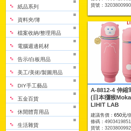
貨號：3203800990
紙品系列
資料夾/簿
檔案收納/整理用品
電腦週邊耗材
告示/白板用品
美工/美術/製圖用品
DIY手工藝品
A-8812-4 伸
(日本獼猴Moka
五金百貨
LIHIT LAB
休閒體育用品
建議售價：
650元
/
條碼：4903419851
生活雜貨
貨號：3203800992