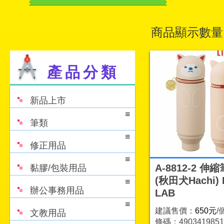
商品顯示數量
產品分類
新品上市
筆類
修正用品
A-8812-2 伸
黏膠/包裝用品
(秋田犬Hachi) L
辦公事務用品
LAB
建議售價：
650元
/
文教用品
條碼：4903419851