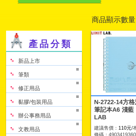
商品顯示數量
產品分類
新品上市
筆類
修正用品
N-2722-14方
黏膠/包裝用品
筆記本A6 淺藍 L
辦公事務用品
LAB
建議售價：
110元
/
文教用品
條碼：4903419360