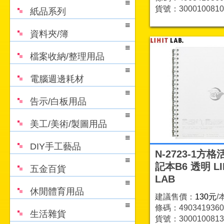
貨號：3000100810
紙品系列
資料夾/簿
檔案收納/整理用品
電腦週邊耗材
告示/白板用品
美工/美術/製圖用品
DIY手工藝品
N-2723-1方
記本B6 透明 LI
五金百貨
LAB
休閒體育用品
建議售價：
130元
/
條碼：4903419360
生活雜貨
貨號：3000100813