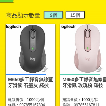
商品顯示數量
M650多工靜音無線藍
M650多工靜音無線
牙滑鼠 石墨灰 羅技
牙滑鼠 玫瑰粉 羅技
建議售價：
1090元
/個
建議售價：
1090元
/個
條碼：097855167804
條碼：097855167811