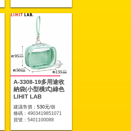
A-3308-19多用途收
納袋(小型橫式)綠色
LIHIT LAB
建議售價：
530元
/個
條碼：4903419851071
貨號：5401100088