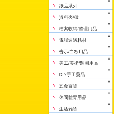
紙品系列
資料夾/簿
檔案收納/整理用品
電腦週邊耗材
告示/白板用品
美工/美術/製圖用品
DIY手工藝品
五金百貨
休閒體育用品
生活雜貨