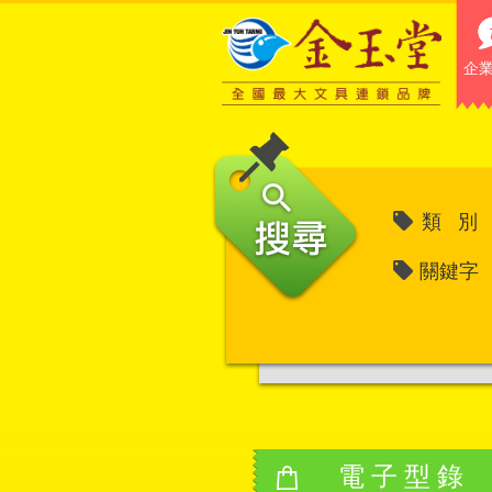
企
類 別
關鍵字
電子型錄