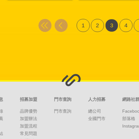
1
2
3
4
息
招募加盟
門市查詢
人力招募
網路社
錄
品牌優勢
門市查詢
總公司
Facebo
薦
加盟辦法
全國門市
部落格
加盟流程
Instagr
結
常見問題