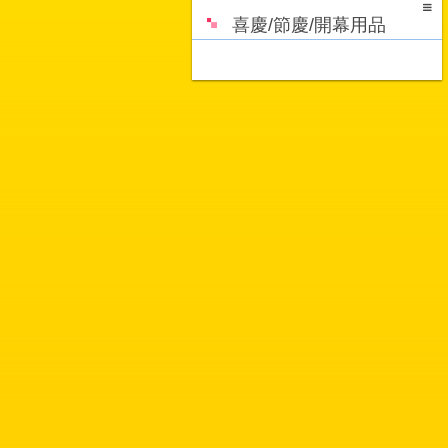
喜慶/節慶/開幕用品