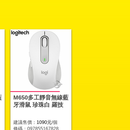
藍
M650多工靜音無線藍
牙滑鼠 珍珠白 羅技
建議售價：
1090元
/個
條碼：097855167828