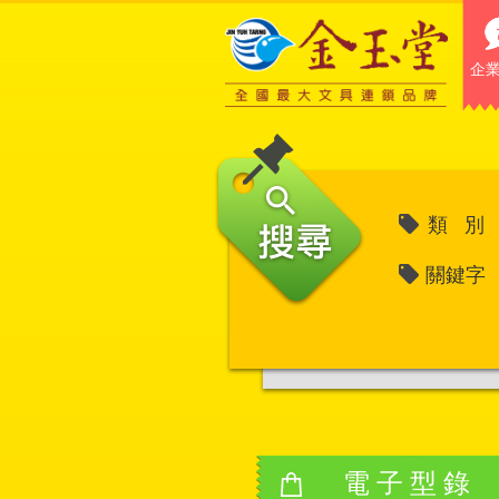
企
類 別
關鍵字
電子型錄