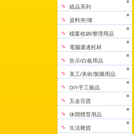
紙品系列
資料夾/簿
檔案收納/整理用品
電腦週邊耗材
告示/白板用品
美工/美術/製圖用品
DIY手工藝品
五金百貨
休閒體育用品
生活雜貨