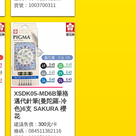
貨號：1003700311
XSDK05-MD6B筆格
邁代針筆(曼陀羅-冷
色)6支 SAKURA 櫻
花
建議售價：
300元
/卡
條碼：084511362116