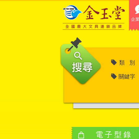
企
類 別
關鍵字
電子型錄