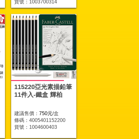
貨號：1003700314
115220亞光素描鉛筆
11件入-鐵盒 輝柏
建議售價：
750元
/盒
條碼：4005401152200
貨號：1004600403