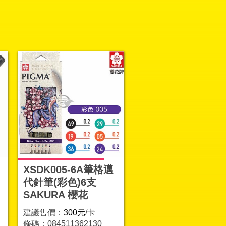
XSDK005-6A筆格邁
代針筆(彩色)6支
SAKURA 櫻花
建議售價：
300元
/卡
條碼：084511362130