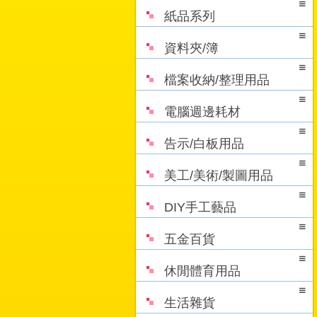
紙品系列
資料夾/簿
檔案收納/整理用品
電腦週邊耗材
告示/白板用品
美工/美術/製圖用品
DIY手工藝品
五金百貨
休閒體育用品
生活雜貨