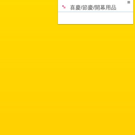
喜慶/節慶/開幕用品