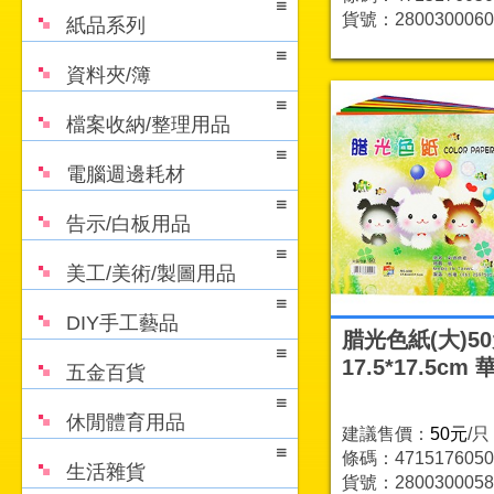
貨號：2800300060
紙品系列
資料夾/簿
檔案收納/整理用品
電腦週邊耗材
告示/白板用品
美工/美術/製圖用品
DIY手工藝品
腊光色紙(大)5
17.5*17.5cm 
五金百貨
休閒體育用品
建議售價：
50元
/只
條碼：4715176050
生活雜貨
貨號：2800300058