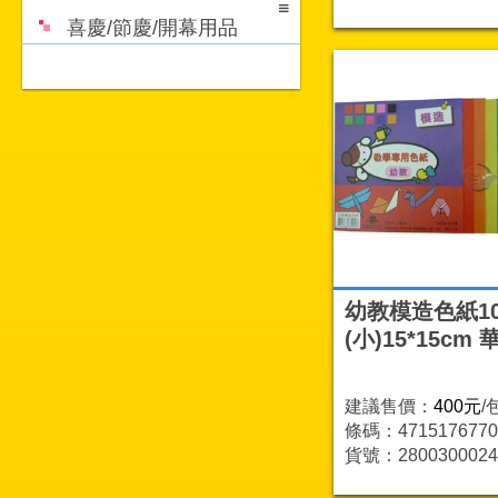
喜慶/節慶/開幕用品
幼教模造色紙10
(小)15*15cm 
建議售價：
400元
/
條碼：4715176770
貨號：2800300024