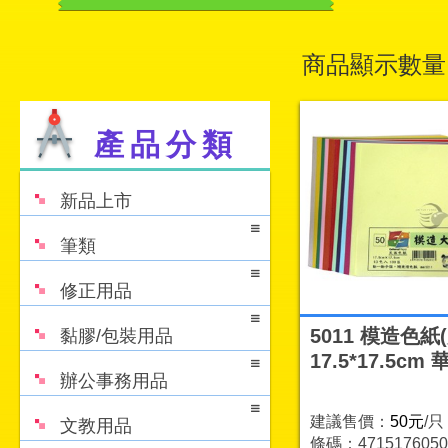
商品顯示數量
產品分類
新品上市
筆類
修正用品
5011 模造色紙(
黏膠/包裝用品
17.5*17.5cm 
辦公事務用品
建議售價：
50元
/只
文教用品
條碼：4715176050