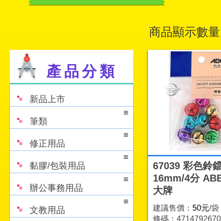
商品顯示數量
產品分類
新品上市
筆類
修正用品
67039 彩色鈴
黏膠/包裝用品
16mm/4分 AB
辦公事務用品
大牌
建議售價：
50元
/袋
文教用品
條碼：4714792670