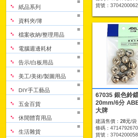
貨號：3704200062
紙品系列
資料夾/簿
檔案收納/整理用品
電腦週邊耗材
告示/白板用品
美工/美術/製圖用品
DIY手工藝品
67035 銀色鈴
20mm/6分 AB
五金百貨
大牌
休閒體育用品
建議售價：
28元
/袋
條碼：4714792670
生活雜貨
貨號：3704200058