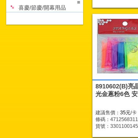
喜慶/節慶/開幕用品
8910602(B)
光金蔥粉6色 
建議售價：
35元
/卡
條碼：4712568311
貨號：3301100145