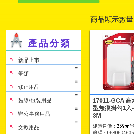
商品顯示數量
產品分類
新品上市
筆類
修正用品
17011-GCA 
黏膠/包裝用品
型無痕掛勾1入-6
辦公事務用品
3M
建議售價：
259元
/
文教用品
條碼：0680604635