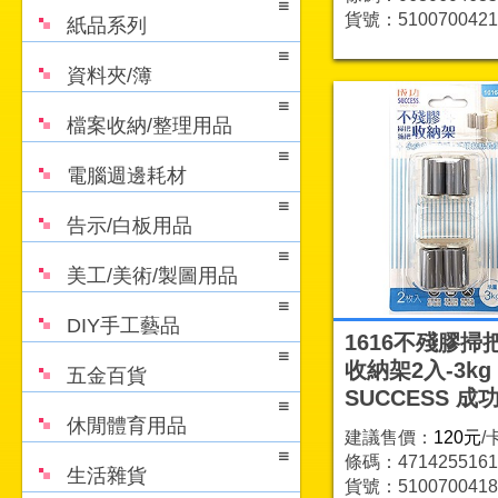
貨號：5100700421
紙品系列
資料夾/簿
檔案收納/整理用品
電腦週邊耗材
告示/白板用品
美工/美術/製圖用品
DIY手工藝品
1616不殘膠掃
收納架2入-3kg
五金百貨
SUCCESS 成
休閒體育用品
建議售價：
120元
/
條碼：4714255161
生活雜貨
貨號：5100700418