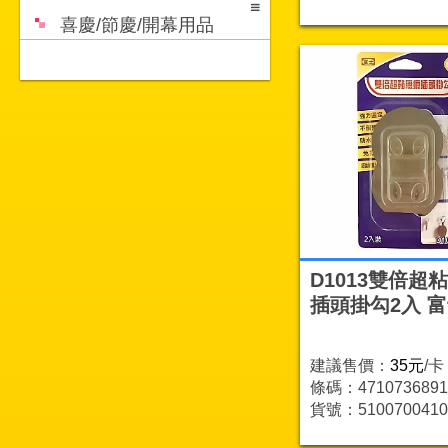
喜慶/節慶/開幕用品
D1013雙倍超
插頭掛勾2入 
建議售價：
35元
/卡
條碼：4710736891
貨號：5100700410