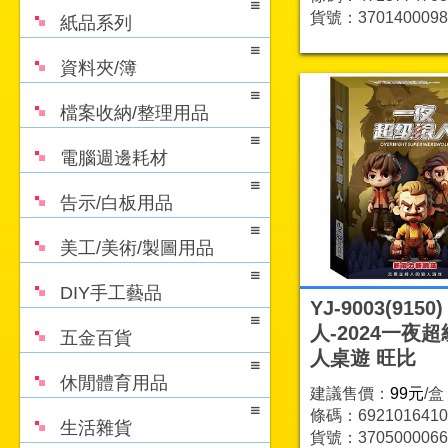
貨號：3701400098
紙品系列
資料夾/簿
檔案收納/整理用品
電腦週邊耗材
告示/白板用品
美工/美術/製圖用品
DIY手工藝品
YJ-9003(9150)
人-2024一夜
五金百貨
人桌遊 旺比
休閒體育用品
建議售價：
99元
/盒
條碼：6921016410
生活雜貨
貨號：3705000066