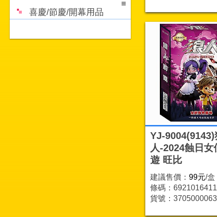
喜慶/節慶/開幕用品
YJ-9004(9143
人-2024蝕日
遊 旺比
建議售價：
99元
/盒
條碼：6921016411
貨號：3705000063