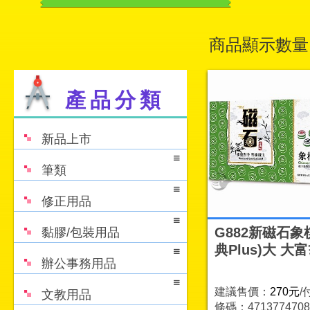
商品顯示數量
產品分類
新品上市
筆類
修正用品
G882新磁石象
黏膠/包裝用品
典Plus)大 大
辦公事務用品
建議售價：
270元
/
文教用品
條碼：4713774708