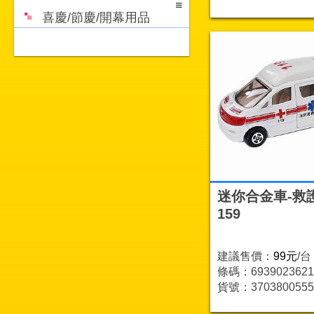
喜慶/節慶/開幕用品
迷你合金車-救
159
建議售價：
99元
/台
條碼：6939023621
貨號：3703800555