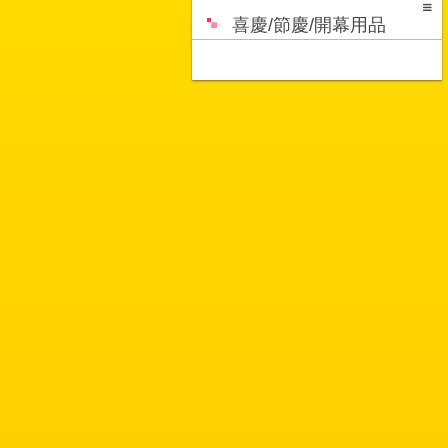
喜慶/節慶/開幕用品