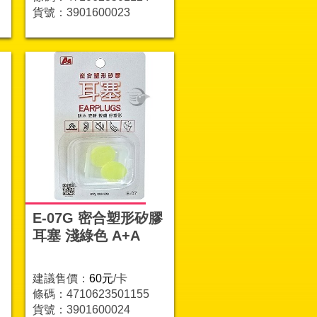
貨號：3901600023
E-07G 密合塑形矽膠
耳塞 淺綠色 A+A
建議售價：
60元
/卡
條碼：4710623501155
貨號：3901600024