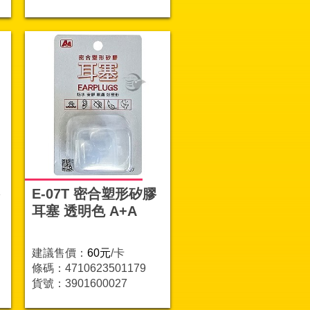
E-07T 密合塑形矽膠
耳塞 透明色 A+A
建議售價：
60元
/卡
條碼：4710623501179
貨號：3901600027