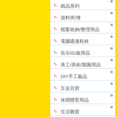
紙品系列
資料夾/簿
檔案收納/整理用品
電腦週邊耗材
告示/白板用品
美工/美術/製圖用品
DIY手工藝品
五金百貨
休閒體育用品
生活雜貨