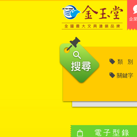
企
類 別
關鍵字
電子型錄