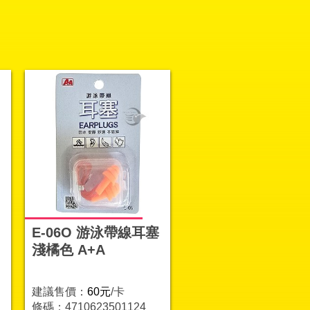
E-06O 游泳帶線耳塞
淺橘色 A+A
建議售價：
60元
/卡
條碼：4710623501124