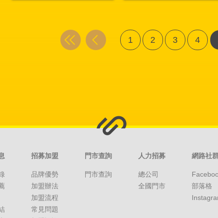
1
2
3
4
息
招募加盟
門市查詢
人力招募
網路社
錄
品牌優勢
門市查詢
總公司
Facebo
薦
加盟辦法
全國門市
部落格
加盟流程
Instagr
結
常見問題