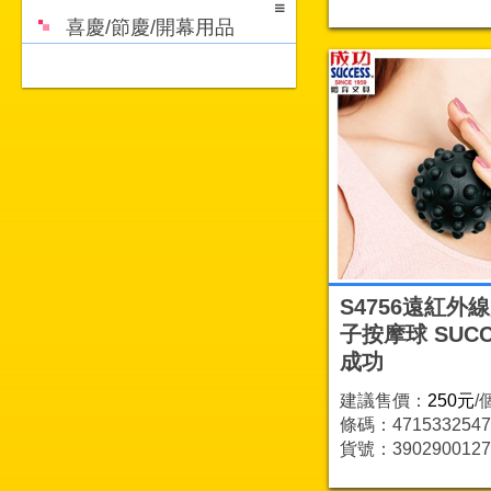
喜慶/節慶/開幕用品
S4756遠紅外
子按摩球 SUCC
成功
建議售價：
250元
/
條碼：4715332547
貨號：3902900127