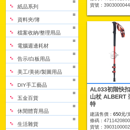
貨號：3903000044
紙品系列
資料夾/簿
檔案收納/整理用品
電腦週邊耗材
告示/白板用品
美工/美術/製圖用品
DIY手工藝品
AL033初階快
山杖 ALBERT
五金百貨
特
休閒體育用品
建議售價：
650元
/
條碼：4711420800
生活雜貨
貨號：3903100002