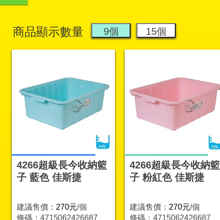
商品顯示數量
4266超級長今收納籃
4266超級長今收納籃
子 藍色 佳斯捷
子 粉紅色 佳斯捷
建議售價：
270元
/個
建議售價：
270元
/個
條碼：4715062426687
條碼：4715062426687