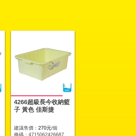
4266超級長今收納籃
子 黃色 佳斯捷
建議售價：
270元
/個
條碼：4715062426687