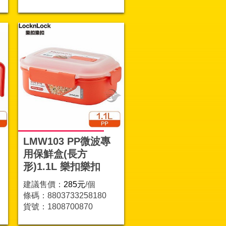
LMW103 PP微波專
用保鮮盒(長方
形)1.1L 樂扣樂扣
建議售價：
285元
/個
條碼：8803733258180
貨號：1808700870