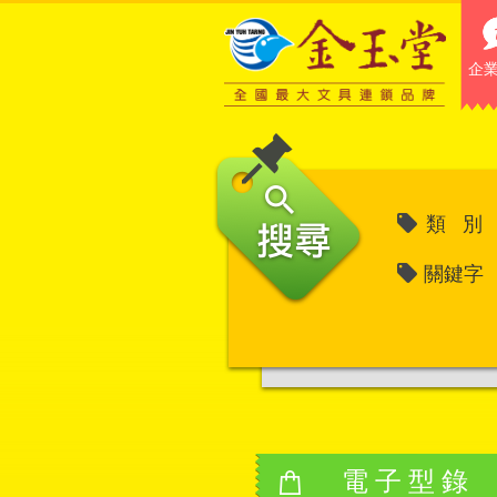
企
類 別
關鍵字
電子型錄