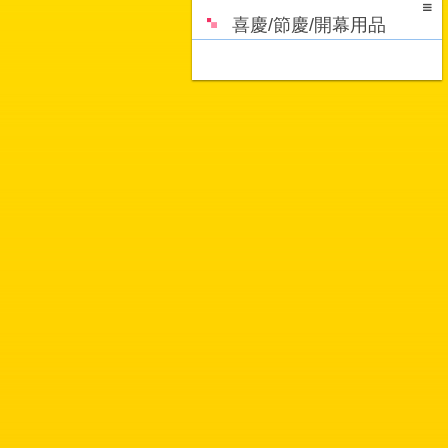
喜慶/節慶/開幕用品