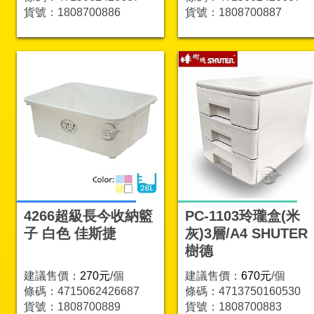
貨號：1808700886
貨號：1808700887
4266超級長今收納籃
PC-1103玲瓏盒(米
子 白色 佳斯捷
灰)3層/A4 SHUTER
樹德
建議售價：
270元
/個
建議售價：
670元
/個
條碼：4715062426687
條碼：4713750160530
貨號：1808700889
貨號：1808700883