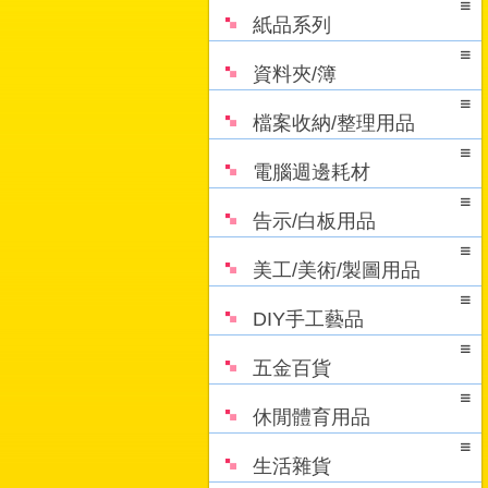
紙品系列
資料夾/簿
檔案收納/整理用品
電腦週邊耗材
告示/白板用品
美工/美術/製圖用品
DIY手工藝品
五金百貨
休閒體育用品
生活雜貨