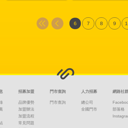
6
7
8
9
1
息
招募加盟
門市查詢
人力招募
網路社
錄
品牌優勢
門市查詢
總公司
Facebo
薦
加盟辦法
全國門市
部落格
加盟流程
Instagr
結
常見問題