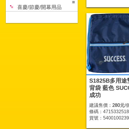
喜慶/節慶/開幕用品
S1825B多用
背袋 藍色 SUC
成功
建議售價：
280元
/
條碼：4715332518
貨號：5400100239