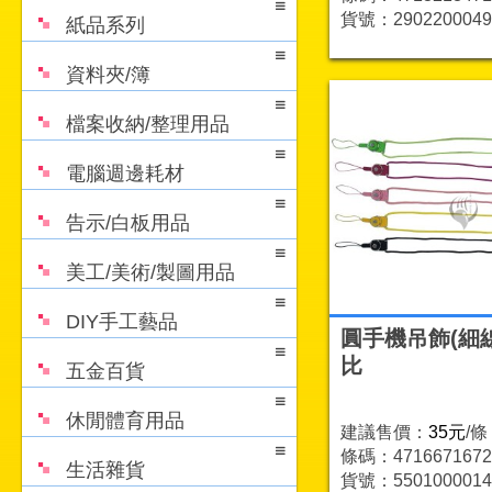
貨號：2902200049
紙品系列
資料夾/簿
檔案收納/整理用品
電腦週邊耗材
告示/白板用品
美工/美術/製圖用品
DIY手工藝品
圓手機吊飾(細線
比
五金百貨
休閒體育用品
建議售價：
35元
/條
條碼：4716671672
生活雜貨
貨號：5501000014