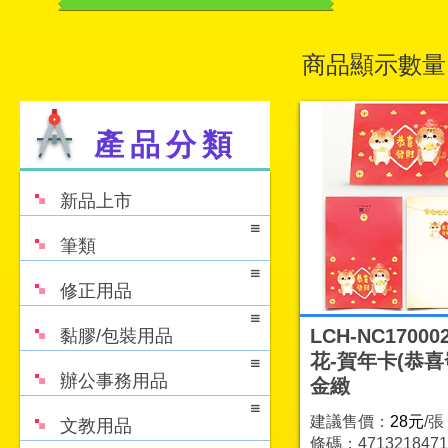
商品顯示數量
產品分類
新品上市
筆類
修正用品
LCH-NC1700
黏膠/包裝用品
花-賀年卡(恭喜
辦公事務用品
金緻
建議售價：
28元
/張
文教用品
條碼：4713218471