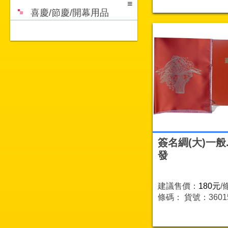
喜慶/節慶/開幕用品
簽名綢(大)一般
發
建議售價：
180元
/
條碼：
貨號：36015