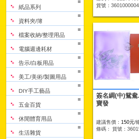
貨號：3601000004
紙品系列
資料夾/簿
檔案收納/整理用品
電腦週邊耗材
告示/白板用品
美工/美術/製圖用品
DIY手工藝品
簽名綢(中)鴛鴦
寶發
五金百貨
休閒體育用品
建議售價：
150元
/
條碼：
貨號：36015
生活雜貨