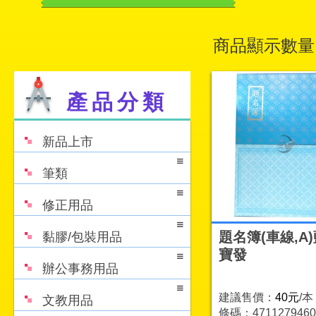
商品顯示數量
產品分類
新品上市
筆類
修正用品
題名簿(車線,A
黏膠/包裝用品
寶發
辦公事務用品
建議售價：
40元
/本
文教用品
條碼：4711279460