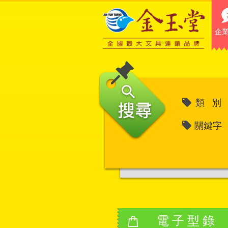
企
類 別
關鍵字
電子型錄