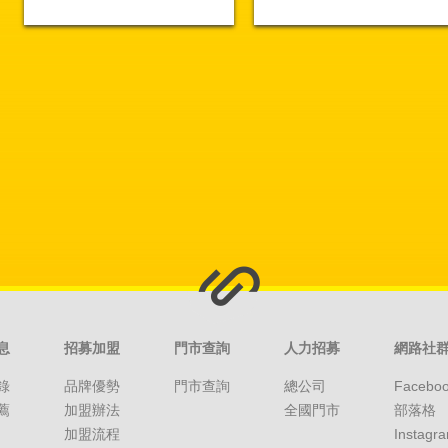
息
招募加盟
門市查詢
人力招募
網路社
錄
品牌優勢
門市查詢
總公司
Facebo
薦
加盟辦法
全國門市
部落格
加盟流程
Instagr