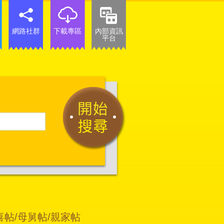
網路社群
下載專區
內部資訊
平台
喜帖/母舅帖/親家帖