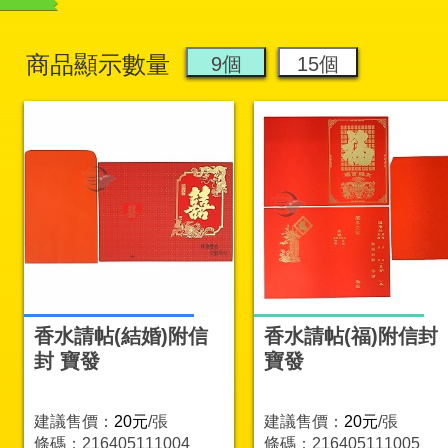
商品顯示數量
香水請帖(結婚)附信
香水請帖(福)附信封
封 寶發
寶發
建議售價：
20元
/張
建議售價：
20元
/張
條碼：216405111004
條碼：216405111005