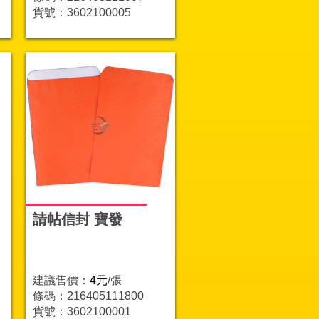
貨號：3602100005
請帖信封 寶發
：
建議售價：
4元
/張
條碼：216405111800
貨號：3602100001