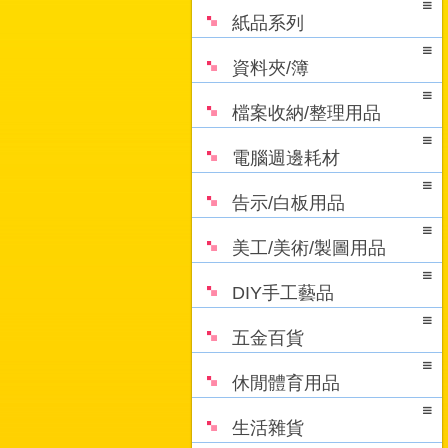
紙品系列
資料夾/簿
檔案收納/整理用品
電腦週邊耗材
告示/白板用品
美工/美術/製圖用品
DIY手工藝品
五金百貨
休閒體育用品
生活雜貨