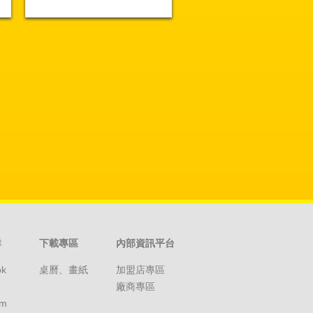
群
下載專區
內部資訊平台
ok
桌曆、畫紙
加盟店專區
廠商專區
am