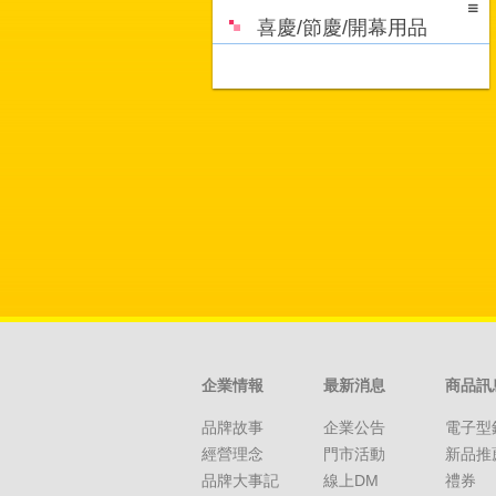
喜慶/節慶/開幕用品
企業情報
最新消息
商品訊
品牌故事
企業公告
電子型
經營理念
門市活動
新品推
品牌大事記
線上DM
禮券