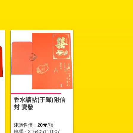
香水請帖(于歸)附信
封 寶發
建議售價：
20元
/張
條碼：216405111007