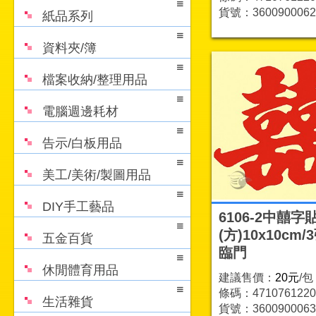
貨號：3600900062
紙品系列
資料夾/簿
檔案收納/整理用品
電腦週邊耗材
告示/白板用品
美工/美術/製圖用品
DIY手工藝品
6106-2中囍字
(方)10x10cm/
五金百貨
臨門
休閒體育用品
建議售價：
20元
/包
條碼：4710761220
生活雜貨
貨號：3600900063