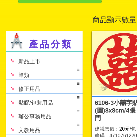
商品顯示數量
產品分類
新品上市
筆類
修正用品
6106-3小囍字
黏膠/包裝用品
(圓)8x8cm/4
辦公事務用品
門
建議售價：
20元
/包
文教用品
條碼：4710761220