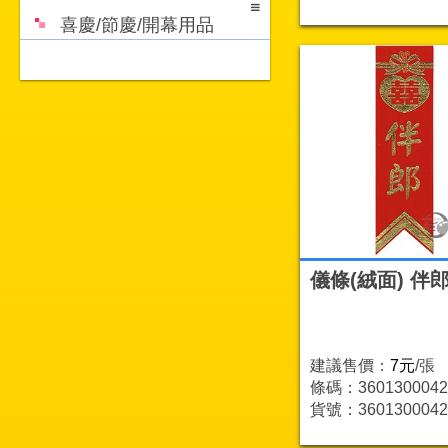
喜慶/節慶/開幕用品
儀條(絨面) 伴
建議售價：
7元
/張
條碼：3601300042
貨號：3601300042