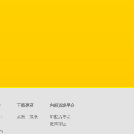
群
下載專區
內部資訊平台
ok
桌曆、畫紙
加盟店專區
廠商專區
am