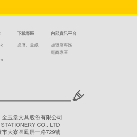
群
下載專區
內部資訊平台
ok
桌曆、畫紙
加盟店專區
廠商專區
am
 2016 金玉堂文具股份有限公司
 STATIONERY CO., LTD
高雄市大寮區鳳屏一路729號