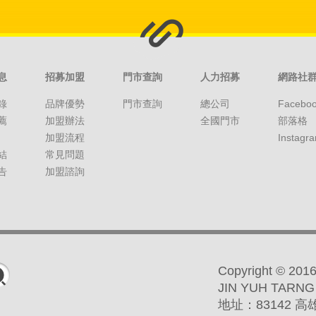
息
招募加盟
門市查詢
人力招募
網路社
錄
品牌優勢
門市查詢
總公司
Facebo
薦
加盟辦法
全國門市
部落格
加盟流程
Instagr
結
常見問題
告
加盟諮詢
Copyright ©
JIN YUH TARNG
地址：83142 