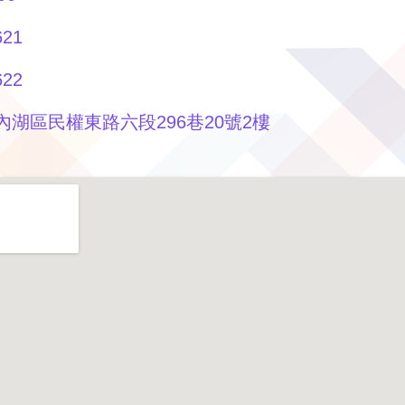
621
622
市內湖區民權東路六段296巷20號2樓