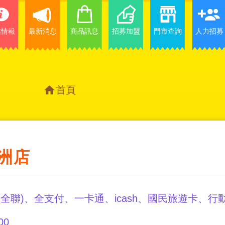
業情報
最新消息
商品訊息
招募加盟
門市查詢
人力招募
首頁
洲店
(全聯)、全支付、一卡通、icash、國民旅遊卡、
00