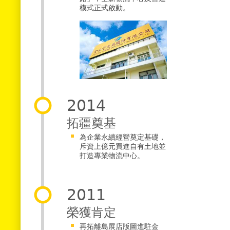
模式正式啟動。
2014
拓疆奠基
為企業永續經營奠定基礎，
斥資上億元買進自有土地並
打造專業物流中心。
2011
榮獲肯定
再拓離島展店版圖進駐金