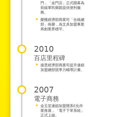
門，「金門店」正式開幕為
前線軍民鄉親提供便利服
務。
榮獲經濟部商業司「合格總
部」殊榮，為文具加盟事業
再創業界標竿。
2010
百店里程碑
接受經濟部商業司提升連鎖
加盟總部競爭力輔導計畫。
2007
電子商務
金玉堂連鎖加盟體系E化作
業推廣，「電子下單系統」
正式上線。