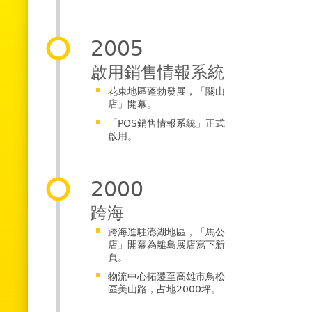
2005
啟用銷售情報系統
花東地區蓬勃發展，「關山
店」開幕。
「POS銷售情報系統」正式
啟用。
2000
跨海
跨海進駐澎湖地區，「馬公
店」開幕為離島展店寫下新
頁。
物流中心拓遷至高雄市鳥松
區美山路，占地2000坪。