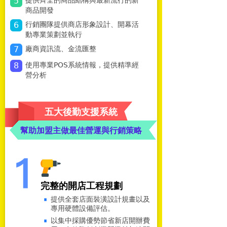
5
提供齊全的商品結構與最新流行的新
商品開發
6
行銷團隊提供商店形象設計、開幕活
動專業策劃並執行
7
廠商資訊流、金流匯整
8
使用專業POS系統情報，提供精準經
營分析
五大後勤支援系統
幫助加盟主做最佳營運與行銷策略
完整的開店工程規劃
提供全套店面裝潢設計規畫以及
專用硬體設備評估。
以集中採購優勢節省新店開辦費