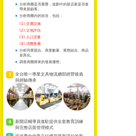
分析商圈是否重疊，規劃中的新店家是否會
帶來新顧客。
分析商圈內的狀況，包括：
(1).交通設施
(2).立地評估
(3).人口流量
(4).消費客層
分析同業競合、異業數量、業態組合、商品
差異化。
調查商圈將來的發展優勢。
3
全台唯一專業文具物流總部經營後盾
與經驗傳承
4
新開店輔導員進駐提供全套教育訓練
與完整店面管理模式