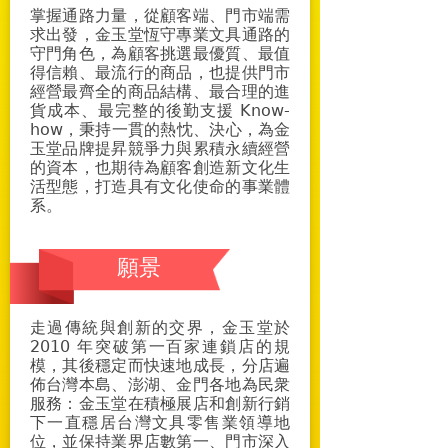
掌握通路力量，從顧客端、門市端需
求出發，金玉堂恆守專業文具通路的
守門角色，為顧客挑選最優質、最值
得信賴、最流行的商品，也提供門市
經營最齊全的商品結構、最合理的進
貨成本、最完整的後勤支援 Know-
how，秉持一貫的熱忱、決心，為金
玉堂品牌提昇競爭力與累積永續經營
的資本，也期待為顧客創造新文化生
活型態，打造具有文化使命的事業體
系。
願景
走過傳統與創新的交界，金玉堂於
2010 年突破第一百家連鎖店的規
模，其後穩定而快速地成長，分店遍
佈台灣本島、澎湖、金門各地為民衆
服務：金玉堂在積極展店和創新行銷
下一直穩居台灣文具零售業領導地
位，並保持業界店數第一、門市深入